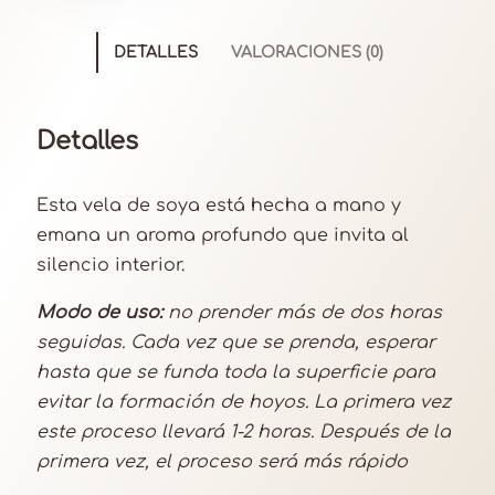
a
a
DETALLES
VALORACIONES (0)
r
o
m
Detalles
a
i
Esta vela de soya está hecha a mano y
n
emana un aroma profundo que invita al
c
silencio interior.
i
e
Modo de uso:
no prender más de dos horas
n
seguidas. Cada vez que se prenda, esperar
s
hasta que se funda toda la superficie para
o
evitar la formación de hoyos. La primera vez
c
este proceso llevará 1-2 horas. Después de la
a
primera vez, el proceso será más rápido
n