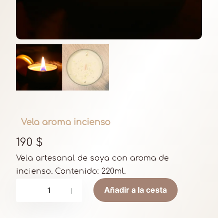
Vela aroma incienso
190
$
Vela artesanal de soya con aroma de
incienso. Contenido: 220ml.
V
Añadir a la cesta
-
+
e
l