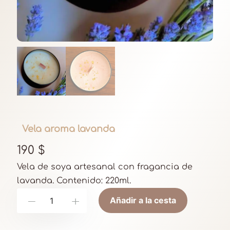
Vela aroma lavanda
190
$
Vela de soya artesanal con fragancia de
lavanda. Contenido: 220ml.
V
Añadir a la cesta
-
+
e
l