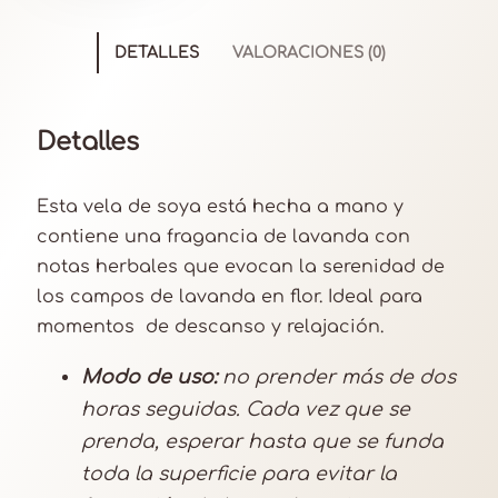
a
a
DETALLES
VALORACIONES (0)
r
o
m
Detalles
a
l
Esta vela de soya está hecha a mano y
a
contiene una fragancia de lavanda con
v
notas herbales que evocan la serenidad de
a
los campos de lavanda en flor. Ideal para
n
momentos de descanso y relajación.
d
a
Modo de uso:
no prender más de dos
c
horas seguidas. Cada vez que se
a
prenda, esperar hasta que se funda
n
toda la superficie para evitar la
t