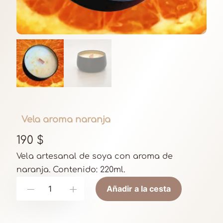
Vela aroma naranja
190
$
Vela artesanal de soya con aroma de
naranja. Contenido: 220ml.
V
Añadir a la cesta
-
+
e
l