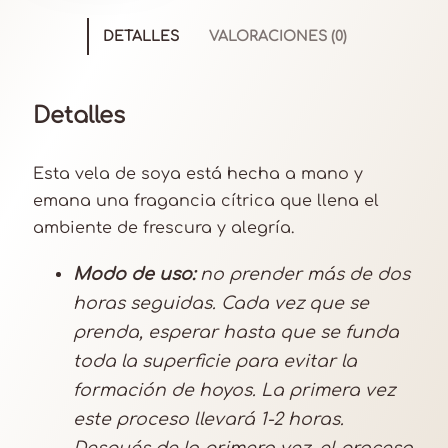
a
a
DETALLES
VALORACIONES (0)
r
o
m
Detalles
a
n
Esta vela de soya está hecha a mano y
a
emana una fragancia cítrica que llena el
r
ambiente de frescura y alegría.
a
n
Modo de uso:
no prender más de dos
j
horas seguidas. Cada vez que se
a
prenda, esperar hasta que se funda
c
toda la superficie para evitar la
a
formación de hoyos. La primera vez
n
este proceso llevará 1-2 horas.
t