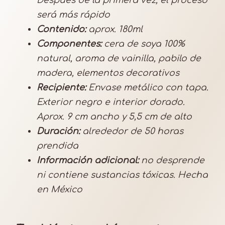
Después de la primera vez, el proceso
i
será más rápido
d
Contenido:
aprox. 180ml
a
Componentes:
cera de soya 100%
d
natural, aroma de vainilla, pabilo de
madera, elementos decorativos
Recipiente:
Envase metálico con tapa.
Exterior negro e interior dorado.
Aprox. 9 cm ancho y 5,5 cm de alto
Duración:
alrededor de 50 horas
prendida
Información adicional:
no desprende
ni contiene sustancias tóxicas. Hecha
en México